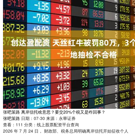
张吧策路 离岸信托啥意思？要交20%个税又是咋回事？
张吧策路
日期：07-30
来源：永華证券
查看：
111
分类：
线上股票配资平台查询
2026 年 7 月 24 日， 财政部、税务总局明确离岸信托开始征收个人