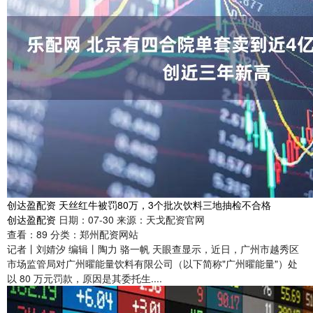
创达盈配资 天丝红牛被罚80万，3个批次饮料三地抽检不合格
创达盈配资
日期：07-30
来源：天戈配资官网
查看：
89
分类：
郑州配资网站
记者丨刘婧汐 编辑丨陶力 骆一帆 天眼查显示，近日，广州市越秀区
市场监管局对广州曜能量饮料有限公司（以下简称"广州曜能量"）处
以 80 万元罚款，原因是其委托生....