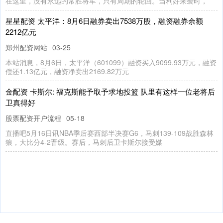
非常谋略 港股通创新药ETF南方 关于南方国证港股通创新药交易
型开放式指数证券投资基金募集期提前结束募集的公告
卓信宝配资
03-17
关于南方国证港股通创新药交易型开放式指数证券投资基金募集期提
前结束募集的公告经中国证监会2025年7月25日证监许可〔2
途牛配资 赢球概率64.5%! 美媒看好火箭抢七, 杜兰特将复出, 老
詹体能枯竭
郑州配资网站
05-03
火箭在之前客场击败湖人，系列赛比分追到2-3了。从0-3落后十死无
生，到现在2-3有望创造NBA历史第一奇迹。历史上1-