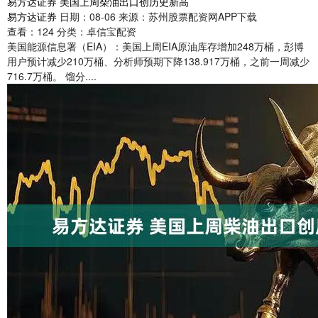
易方达证券 美国上周柴油出口创历史新高
易方达证券
日期：08-06
来源：苏州股票配资网APP下载
查看：
124
分类：
卓信宝配资
美国能源信息署（EIA）：美国上周EIA原油库存增加248万桶，彭博
用户预计减少210万桶、分析师预期下降138.917万桶，之前一周减少
716.7万桶。 馏分....