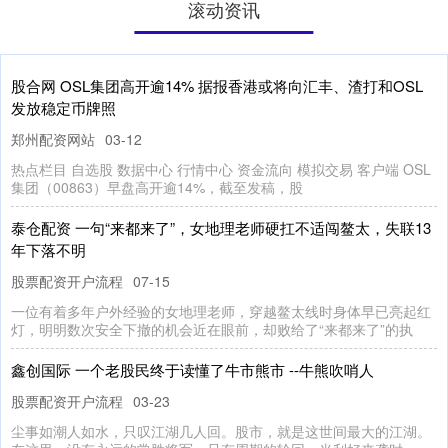
滚动资讯
乐配网 北京有四合院单套卖到近4亿，豪宅成交创近三年新高
股票配资开户流程
07-30
记者丨张敏 编辑丨吴抒颖 骆一帆 多家机构的数据显示，上周（7 月
20 日— 7 月 26 日）北京新房市场出现量价齐
长胜证券 意大利与伊朗两国外长通话 重点讨论霍尔木兹海峡问
题
线上股票配资平台查询
08-06
当地时间8月5日，意大利副总理兼外长塔亚尼与伊朗外长阿拉格齐通
电话，重点讨论霍尔木兹海峡航行自由及地区危机。
涨配资 谷爱凌、苏翊鸣2026/27赛季雪上世界杯赛程出炉
线上股票配资平台查询
07-08
近期，国际雪联官方正式公布2026/27赛季自由式滑雪、单板滑雪公
园与U型场地世界杯完整赛历。本赛季赛程跨度从2026年