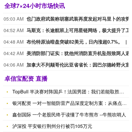
全球7×24小时市场快讯
05:03 AM
也门政府武装称胡
04:52 AM
马斯克：长途航班上
04:48 AM
布伦特原油暗盘突破82美元，日内涨超0.7%。
04:42 AM
美消防部门证实：
04:06 AM
加拿大不列颠哥伦比亚省
卓信宝配资 直播
TopBull 半决赛对阵国乒！法国男团：我们若能取胜将是惊
银河配资 一对一智能防雷产品深度定制方案：从痛点解决到安全升
鑫创国际 一个老股民终于读懂了牛市熊市 --牛熊吹哨人
泸深投 平安银行荆州分行被罚105万元