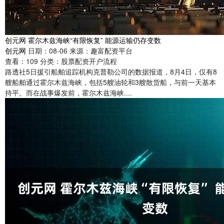
创元网 霍尔木兹海峡“有限恢复” 能源运输仍存变数
创元网
日期：08-06
来源：趣富配资平台
查看：
109
分类：
股票配资开户流程
路透社5日援引船舶追踪机构克普勒公司的数据报道，8月4日，仅有8
艘船舶通过霍尔木兹海峡，包括5艘油轮和3艘散货船，与前一天基本
持平。而在战事爆发前，霍尔木兹海峡....