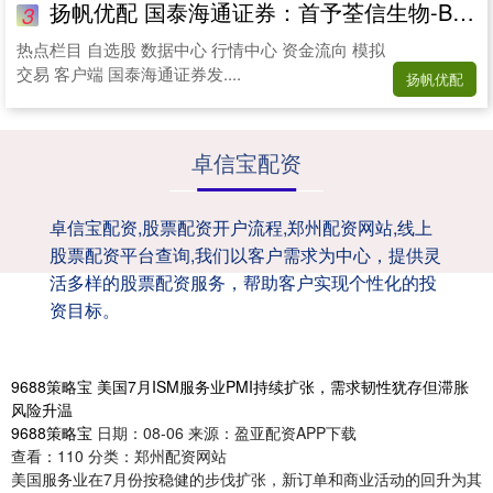
扬帆优配 国泰海通证券：首予荃信生物-B“增持”评级 深耕自免赛道
3
热点栏目 自选股 数据中心 行情中心 资金流向 模拟
交易 客户端 国泰海通证券发....
扬帆优配
卓信宝配资
卓信宝配资,股票配资开户流程,郑州配资网站,线上
股票配资平台查询,我们以客户需求为中心，提供灵
活多样的股票配资服务，帮助客户实现个性化的投
资目标。
9688策略宝 美国7月ISM服务业PMI持续扩张，需求韧性犹存但滞胀
风险升温
9688策略宝
日期：08-06
来源：盈亚配资APP下载
查看：
110
分类：
郑州配资网站
美国服务业在7月份按稳健的步伐扩张，新订单和商业活动的回升为其