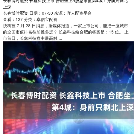
长春博时配资 长鑫科技上市 合肥坐上A股总市值第4城：身前只剩北
上深
长春博时配资
日期：07-30
来源：宜人配资平台
查看：
127
分类：
卓信宝配资
快科技 7 月 28 日消息，据媒体报道，一家上市公司，能把一座城市
的全国市值排名往前推多远？ 长鑫科技给合肥的答案是：15 位。 上
市首日，长鑫科技盘中最高触....