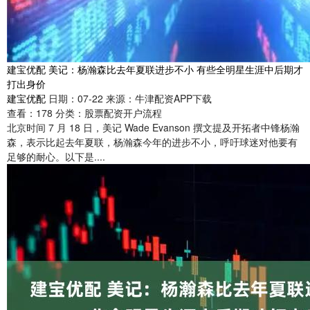
建宝优配 美记：杨瀚森比去年夏联进步不小 有些全明星生涯中后期才
打出身价
建宝优配
日期：07-22
来源：牛津配资APP下载
查看：
178
分类：
股票配资开户流程
北京时间 7 月 18 日，美记 Wade Evanson 撰文提及开拓者中锋杨瀚
森，表示比起去年夏联，杨瀚森今年的进步不小，呼吁球迷对他要有
足够的耐心。以下是....