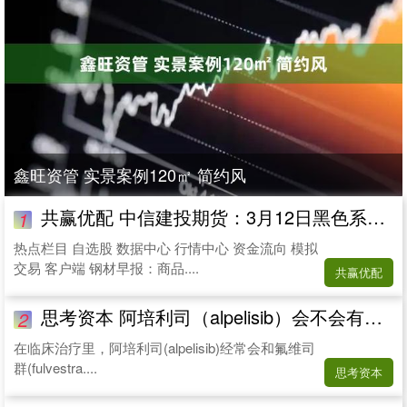
鑫旺资管 实景案例120㎡ 简约风
共赢优配 中信建投期货：3月12日黑色系早报
1
热点栏目 自选股 数据中心 行情中心 资金流向 模拟
交易 客户端 钢材早报：商品....
共赢优配
思考资本 阿培利司（alpelisib）会不会有副作用呢？_影响_患者_身体
2
在临床治疗里，阿培利司(alpelisib)经常会和氟维司
群(fulvestra....
思考资本