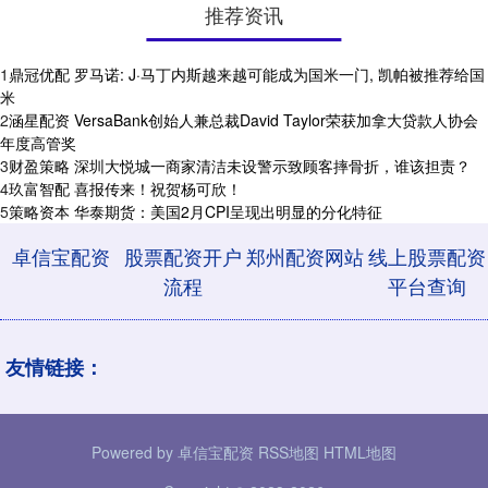
推荐资讯
1
鼎冠优配 罗马诺: J·马丁内斯越来越可能成为国米一门, 凯帕被推荐给国
米
2
涵星配资 VersaBank创始人兼总裁David Taylor荣获加拿大贷款人协会
年度高管奖
3
财盈策略 深圳大悦城一商家清洁未设警示致顾客摔骨折，谁该担责？
4
玖富智配 喜报传来！祝贺杨可欣！
5
策略资本 华泰期货：美国2月CPI呈现出明显的分化特征
卓信宝配资
股票配资开户
郑州配资网站
线上股票配资
流程
平台查询
友情链接：
Powered by
卓信宝配资
RSS地图
HTML地图